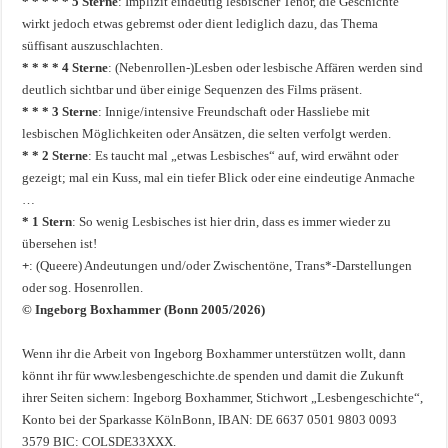
* * * * * 5 Sterne
: Implizit eindeutig lesbischer Tenor, die Geschichte
wirkt jedoch etwas gebremst oder dient lediglich dazu, das Thema
süffisant auszuschlachten.
* * * * 4 Sterne
: (Nebenrollen-)Lesben oder lesbische Affären werden sind
deutlich sichtbar und über einige Sequenzen des Films präsent.
* * * 3 Sterne
: Innige/intensive Freundschaft oder Hassliebe mit
lesbischen Möglichkeiten oder Ansätzen, die selten verfolgt werden.
* * 2 Sterne
: Es taucht mal „etwas Lesbisches“ auf, wird erwähnt oder
gezeigt; mal ein Kuss, mal ein tiefer Blick oder eine eindeutige Anmache
…
* 1 Stern
: So wenig Lesbisches ist hier drin, dass es immer wieder zu
übersehen ist!
+
: (Queere) Andeutungen und/oder Zwischentöne, Trans*-Darstellungen
oder sog. Hosenrollen.
© Ingeborg Boxhammer (Bonn 2005/2026)
Wenn ihr die Arbeit von Ingeborg Boxhammer unterstützen wollt, dann
könnt ihr für www.lesbengeschichte.de spenden und damit die Zukunft
ihrer Seiten sichern: Ingeborg Boxhammer, Stichwort „Lesbengeschichte“,
Konto bei der Sparkasse KölnBonn, IBAN: DE 6637 0501 9803 0093
3579 BIC: COLSDE33XXX.