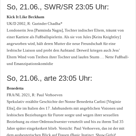
So, 21.06., SWR/SR 23:05 Uhr:
Kick It Like Beckham
UK/D 2002, R: Gurinder Chadha*
Londonerin Jess [Parminda Nagra], Tochter indischer Eltern, träumt von
einer Karriere als Fußballspielerin. Als sie von Jules [Keira Knightley]
angeworben wird, hält deren Mutter die neue Freundschaft für eine
lesbische Liaison und probt den Aufstand. Derweil kriegen auch Jess’
Eltern Wind vom Treiben ihrer Tochter und laufen Sturm … Nette Fußball-
und Emanzipationskomödie
So, 21.06., arte 23:05 Uhr:
Benedetta
FRA/NL 2021, R: Paul Verhoeven
Spekulativ erzählte Geschichte der Nonne Benedetta Carlini [Virginie
Efra], die im Italien des 17. Jahrhunderts mit angeblichen Visionen und
lesbischen Beziehungen für Furore sorgte und wegen ihrer sexuellen
Beziehung zu einer Ordensschwester verurteilt und bis zu ihrem Tod 35
Jahre später eingekerkert blieb. Vorsicht: Paul Verhoeven, das ist der mit
dem ausbeuterischen Blick auf Frauen (Basic Instinct, Show Girls)!