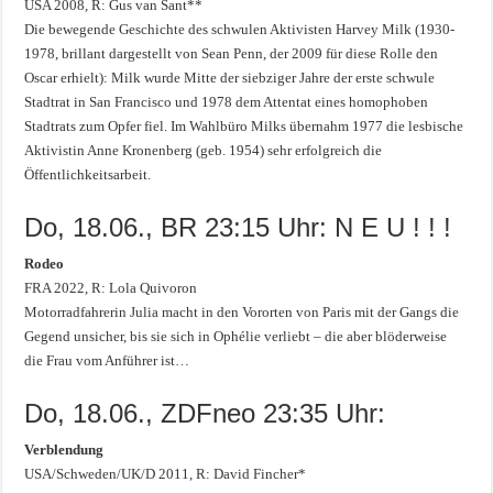
USA 2008, R: Gus van Sant**
Die bewegende Geschichte des schwulen Aktivisten Harvey Milk (1930-
1978, brillant dargestellt von Sean Penn, der 2009 für diese Rolle den
Oscar erhielt): Milk wurde Mitte der siebziger Jahre der erste schwule
Stadtrat in San Francisco und 1978 dem Attentat eines homophoben
Stadtrats zum Opfer fiel. Im Wahlbüro Milks übernahm 1977 die lesbische
Aktivistin Anne Kronenberg (geb. 1954) sehr erfolgreich die
Öffentlichkeitsarbeit.
Do, 18.06., BR 23:15 Uhr: N E U ! ! !
Rodeo
FRA 2022, R: Lola Quivoron
Motorradfahrerin Julia macht in den Vororten von Paris mit der Gangs die
Gegend unsicher, bis sie sich in Ophélie verliebt – die aber blöderweise
die Frau vom Anführer ist…
Do, 18.06., ZDFneo 23:35 Uhr:
Verblendung
USA/Schweden/UK/D 2011, R: David Fincher*