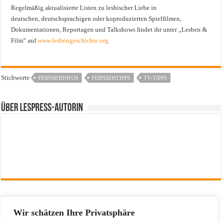
Regelmäßig aktualisierte Listen zu lesbischer Liebe in
deutschen, deutschsprachigen oder koproduzierten Spielfilmen,
Dokumentationen, Reportagen und Talkshows findet ihr unter „Lesben &
Film“ auf
www.lesbengeschichte.org
Stichworte
FERNSEHINFOS
FERNSEHTIPPS
TV-TIPPS
Über Lespress-Autorin
Vorherige
Fernsehinfos vom 2. bis zum 15.
Wir schätzen Ihre Privatsphäre
Mai 2026