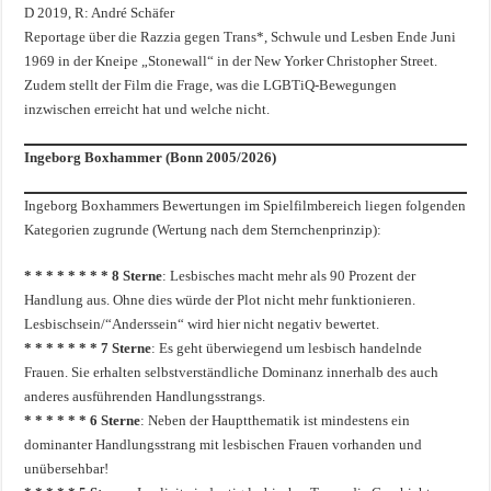
D 2019, R: André Schäfer
Reportage über die Razzia gegen Trans*, Schwule und Lesben Ende Juni
1969 in der Kneipe „Stonewall“ in der New Yorker Christopher Street.
Zudem stellt der Film die Frage, was die LGBTiQ-Bewegungen
inzwischen erreicht hat und welche nicht.
Ingeborg
Boxhammer (Bonn 2005/2026)
Ingeborg Boxhammers Bewertungen im Spielfilmbereich liegen folgenden
Kategorien zugrunde (Wertung nach dem Sternchenprinzip):
* * * * * * * * 8 Sterne
: Lesbisches macht mehr als 90 Prozent der
Handlung aus. Ohne dies würde der Plot nicht mehr funktionieren.
Lesbischsein/“Anderssein“ wird hier nicht negativ bewertet.
* * * * * * * 7 Sterne
: Es geht überwiegend um lesbisch handelnde
Frauen. Sie erhalten selbstverständliche Dominanz innerhalb des auch
anderes ausführenden Handlungsstrangs.
* * * * * * 6 Sterne
: Neben der Hauptthematik ist mindestens ein
dominanter Handlungsstrang mit lesbischen Frauen vorhanden und
unübersehbar!