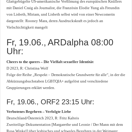
Glattgebügelte US-amerikanische Verfilmung des europäischen Knüllers
mit Daniel Craig als Journalist, die Französin Elodie Yung als Freundin
von Lisbeth, Miriam, und Lisbeth selbst wird von einer Newcomerin
dargestellt: Rooney Mara, deren Ausdruckskraft es jedoch an
Vielschichtigkeit mangelt
Fr, 19.06., ARDalpha 08:00
Uhr:
Cheers to the queers – Die Vielfalt sexueller Identität
D 2023, R: Christina Wolf
Folge der Reihe „Respekt – Demokratische Grundwerte für alle“, in der die
Abkürzungsbuchstaben LGBTQIA+ aufgelöst und verschiedene
Gruppierungen erklärt werden.
Fr, 19.06., ORF2 23:15 Uhr:
Verbotenes Begehren – Verfolgte Liebe
Deutschland/Österreich 2023, R: Fritz Kalteis
Zweiteilige Dokumentation [Margarethe und Leonie / Der Mann mit dem
Rosa Winkel] über lesbisches und schwules Begehren in der Weimarer