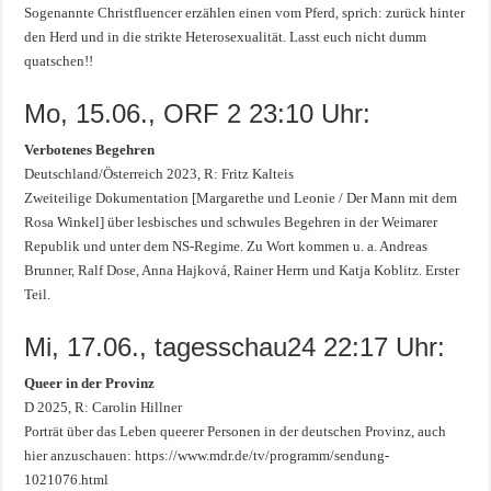
Sogenannte Christfluencer erzählen einen vom Pferd, sprich: zurück hinter
den Herd und in die strikte Heterosexualität. Lasst euch nicht dumm
quatschen!!
Mo, 15.06., ORF 2 23:10 Uhr:
Verbotenes Begehren
Deutschland/Österreich 2023, R: Fritz Kalteis
Zweiteilige Dokumentation [Margarethe und Leonie / Der Mann mit dem
Rosa Winkel] über lesbisches und schwules Begehren in der Weimarer
Republik und unter dem NS-Regime. Zu Wort kommen u. a. Andreas
Brunner, Ralf Dose, Anna Hajková, Rainer Herrn und Katja Koblitz. Erster
Teil.
Mi, 17.06., tagesschau24 22:17 Uhr:
Queer in der Provinz
D 2025, R: Carolin Hillner
Porträt über das Leben queerer Personen in der deutschen Provinz, auch
hier anzuschauen: https://www.mdr.de/tv/programm/sendung-
1021076.html