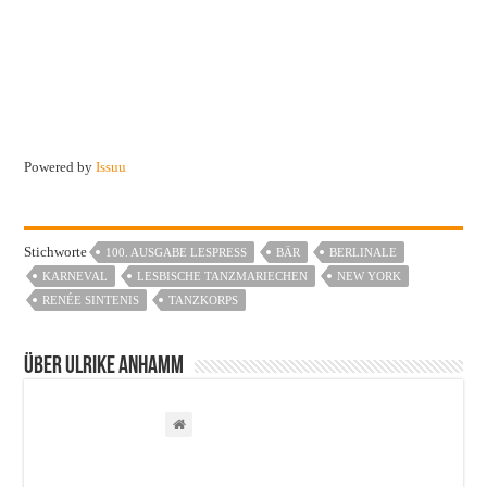
Powered by
Issuu
Stichworte
100. AUSGABE LESPRESS
BÄR
BERLINALE
KARNEVAL
LESBISCHE TANZMARIECHEN
NEW YORK
RENÉE SINTENIS
TANZKORPS
Über Ulrike Anhamm