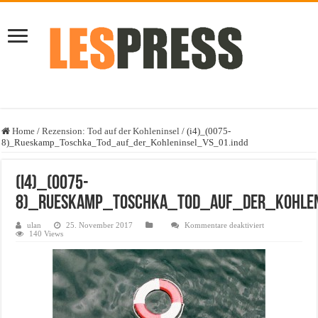
Home
/
Rezension: Tod auf der Kohleninsel
/
(i4)_(0075-
8)_Rueskamp_Toschka_Tod_auf_der_Kohleninsel_VS_01.indd
(i4)_(0075-
8)_Rueskamp_Toschka_Tod_auf_der_Kohlen
für
ulan
25. November 2017
Kommentare deaktiviert
(i4)_(0075-
140 Views
8)_Rueskamp_T