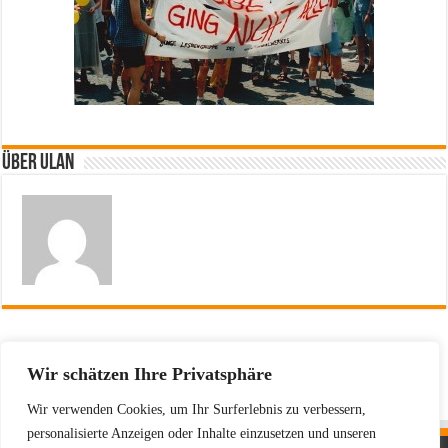
Über ulan
Vorherige
25 Jahre CSD in Köln – da gucken
Wir schätzen Ihre Privatsphäre
wir auch mal ins Fotoarchiv
Wir verwenden Cookies, um Ihr Surferlebnis zu verbessern,
personalisierte Anzeigen oder Inhalte einzusetzen und unseren