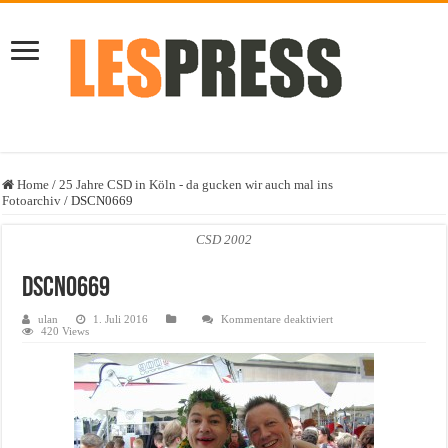
Home
/
25 Jahre CSD in Köln - da gucken wir auch mal ins
Fotoarchiv
/
DSCN0669
CSD 2002
DSCN0669
für
ulan
1. Juli 2016
Kommentare deaktiviert
DSCN0669
420 Views