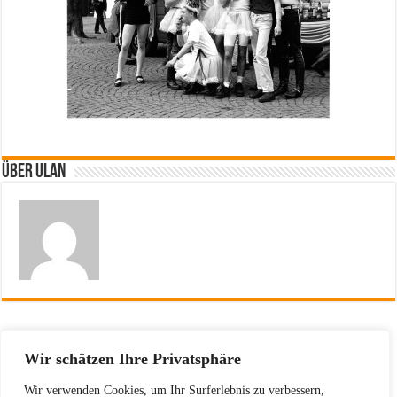
Über ulan
Vorherige
25 Jahre CSD in Köln – da gucken
Wir schätzen Ihre Privatsphäre
wir auch mal ins Fotoarchiv
Wir verwenden Cookies, um Ihr Surferlebnis zu verbessern,