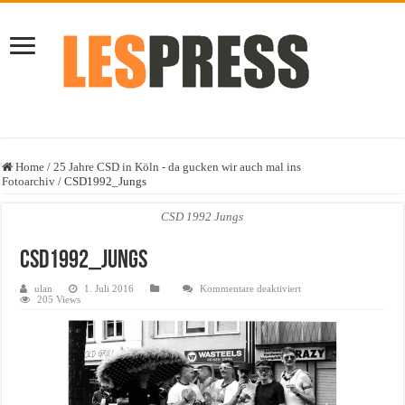
Home
/
25 Jahre CSD in Köln - da gucken wir auch mal ins
Fotoarchiv
/
CSD1992_Jungs
CSD 1992 Jungs
CSD1992_Jungs
für
ulan
1. Juli 2016
Kommentare deaktiviert
CSD1992_Jungs
205 Views