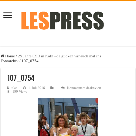
Home
/
25 Jahre CSD in Köln - da gucken wir auch mal ins
Fotoarchiv
/
107_0754
107_0754
für
ulan
1. Juli 2016
Kommentare deaktiviert
107_0754
190 Views