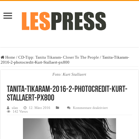
Home
/
CD-Tipp: Tanita Tikaram- Closer To The People
/
Tanita-Tikaram-
2016-2-photocredit-Kurt-Stallaert-px800
Foto: Kurt Stallaert
Tanita-Tikaram-2016-2-photocredit-Kurt-
Stallaert-px800
für
ulan
12. März 2016
Kommentare deaktiviert
Tanita-
142 Views
Tikaram-
2016-
2-
photocredit-
Kurt-
Stallaert-
px800