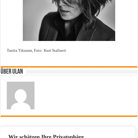
Tanita Tikaram, Foto: Kurt Stallaert
Über ulan
Vorherige
CD-Tipp: Tanita Tikaram- Closer
Wir schätzen Ihre Privatsphäre
To The People