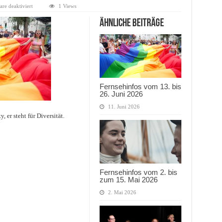
für
e deaktiviert
1 Views
Queeres
Tirol
Ähnliche Beiträge
–
Wie
bunt
ist
das
Heilige
Land?
Fernsehinfos vom 13. bis
26. Juni 2026
11. Juni 2026
er steht für Diversität.
Fernsehinfos vom 2. bis
zum 15. Mai 2026
2. Mai 2026