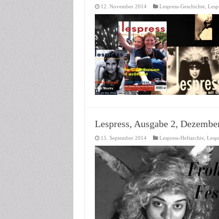
12. November 2014
Lespress-Geschichte
,
Lesp
Lespress, Ausgabe 2, Dezembe
15. September 2014
Lespress-Heftarchiv
,
Lespr