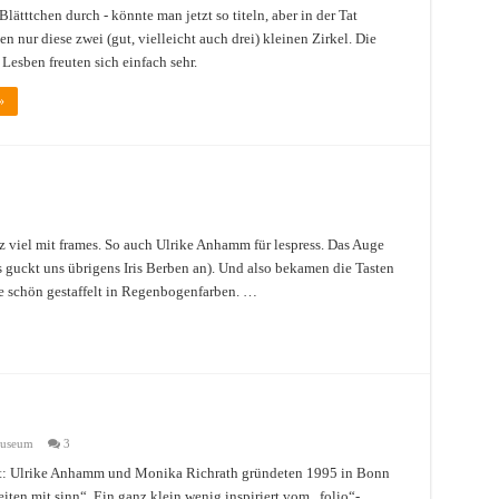
 Blätttchen durch - könnte man jetzt so titeln, aber in der Tat
n nur diese zwei (gut, vielleicht auch drei) kleinen Zirkel. Die
Lesben freuten sich einfach sehr.
»
 viel mit frames. So auch Ulrike Anhamm für lespress. Das Auge
es guckt uns übrigens Iris Berben an). Und also bekamen die Tasten
e schön gestaffelt in Regenbogenfarben. …
Museum
3
 ist: Ulrike Anhamm und Monika Richrath gründeten 1995 in Bonn
eiten mit sinn“. Ein ganz klein wenig inspiriert vom „folio“-