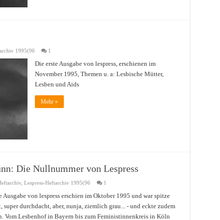
tarchiv 1995(96
1
Die erste Ausgabe von lespress, erschienen im
November 1995, Themen u. a: Lesbische Mütter,
Lesben und Aids
Mehr »
dünn: Die Nullnummer von Lespress
eftarchiv
,
Lespress-Heftarchiv 1995(96
1
te Ausgabe von lespress erschien im Oktober 1995 und war spitze
, super durchdacht, aber, nunja, ziemlich grau... - und eckte zudem
an. Vom Lesbenhof in Bayern bis zum Feministinnenkreis in Köln