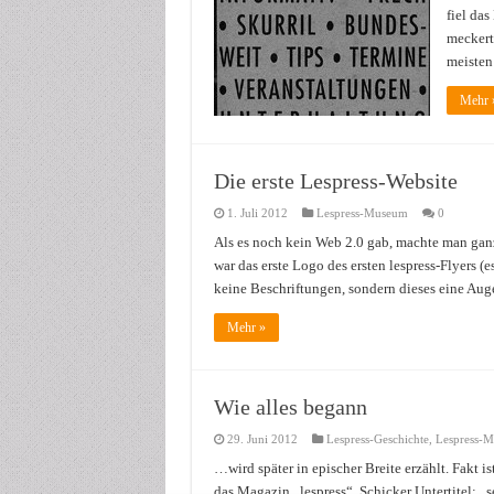
fiel das
meckerte
meisten 
Mehr 
Die erste Lespress-Website
1. Juli 2012
Lespress-Museum
0
Als es noch kein Web 2.0 gab, machte man ganz
war das erste Logo des ersten lespress-Flyers (
keine Beschriftungen, sondern dieses eine Aug
Mehr »
Wie alles begann
29. Juni 2012
Lespress-Geschichte
,
Lespress-
…wird später in epischer Breite erzählt. Fakt
das Magazin „lespress“. Schicker Untertitel: „s