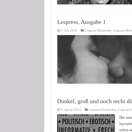
Lespress, Ausgabe 1
3. Juli 2014
Lespress-Heftarchiv
,
Lespress-Hef
Dunkel, groß und noch recht 
4. Januar 2014
Lespress-Geschichte
,
Lespress-H
Die ers
layoutet
sofort 