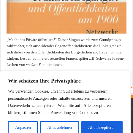
„Macht das Private öffentlich!“ Dieser Slogan wurde zum Grundprinzip
zahlreicher, sich ausbildender Gegenöf­fent­lich­kei­ten: die Linke grenzte
sich dabei von den Öffentlichkeiten der Bür­gerlichen ab, Frauen von den
Lin­ken, Lesben von heterosexuellen Frau­en, später z.B. Schwarze Frauen­
Les­ben von weißen Feministinnen.
Mehr »
Wir schätzen Ihre Privatsphäre
Wir verwenden Cookies, um Ihr Surferlebnis zu verbessern,
personalisierte Anzeigen oder Inhalte einzusetzen und unseren
Datenverkehr zu analysieren. Wenn Sie auf „Alle akzeptieren"
klicken, stimmen Sie der Anwendung von Cookies zu.
Powered by
WordPress
| Designed by
TieLabs
Anpassen
Alles ablehnen
Alle akzeptieren
© Copyright 2026, All Rights Reserved